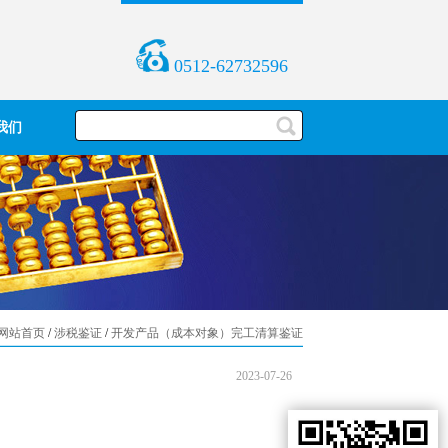
0512-62732596
我们
网站首页
/
涉税鉴证
/
开发产品（成本对象）完工清算鉴证
2023-07-26