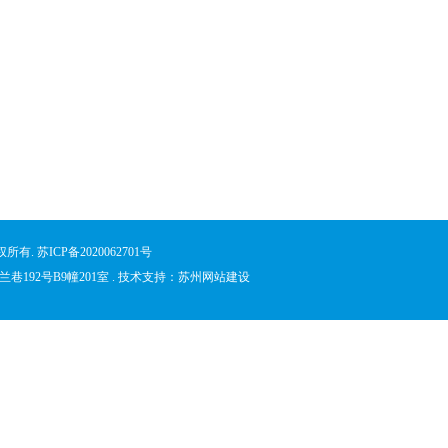
版权所有.
苏ICP备2020062701号
兰巷192号B9幢201室 . 技术支持：
苏州网站建设