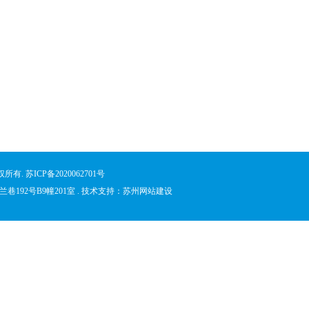
版权所有.
苏ICP备2020062701号
兰巷192号B9幢201室 . 技术支持：
苏州网站建设